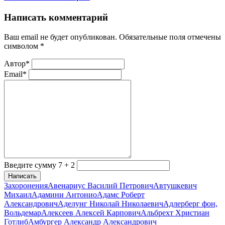
Написать комментарий
Ваш email не будет опубликован. Обязательные поля отмечены
символом
*
Автор*
Email*
Введите сумму 7 + 2
Написать
Захоронения
Авенариус Василий Петрович
Автушкевич
Михаил
Адамини Антонио
Адамс Роберт
Александрович
Аделунг Николай Николаевич
Адлерберг фон,
Вольдемар
Алексеев Алексей Карпович
Альбрехт Христиан
Готлиб
Амбургер Александр Александрович