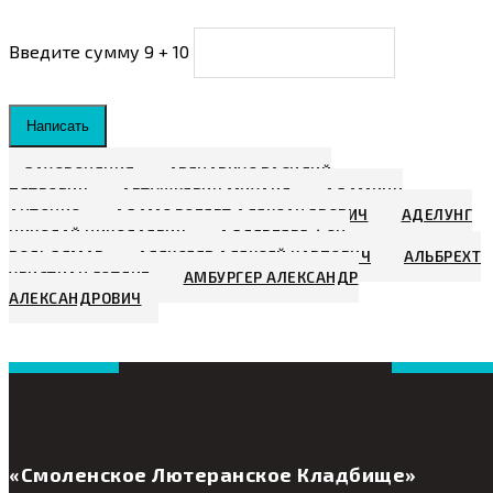
Введите сумму 9 + 10
Написать
ЗАХОРОНЕНИЯ
АВЕНАРИУС ВАСИЛИЙ
ПЕТРОВИЧ
АВТУШКЕВИЧ МИХАИЛ
АДАМИНИ
АНТОНИО
АДАМС РОБЕРТ АЛЕКСАНДРОВИЧ
АДЕЛУНГ
НИКОЛАЙ НИКОЛАЕВИЧ
АДЛЕРБЕРГ ФОН,
ВОЛЬДЕМАР
АЛЕКСЕЕВ АЛЕКСЕЙ КАРПОВИЧ
АЛЬБРЕХТ
ХРИСТИАН ГОТЛИБ
АМБУРГЕР АЛЕКСАНДР
АЛЕКСАНДРОВИЧ
«Смоленское Лютеранское Кладбище»