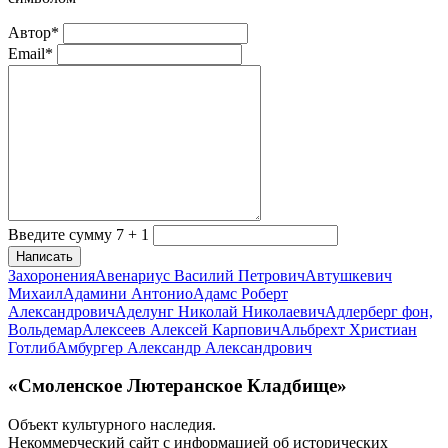
Автор*
Email*
Введите сумму 7 + 1
Написать
Захоронения
Авенариус Василий Петрович
Автушкевич
Михаил
Адамини Антонио
Адамс Роберт
Александрович
Аделунг Николай Николаевич
Адлерберг фон,
Вольдемар
Алексеев Алексей Карпович
Альбрехт Христиан
Готлиб
Амбургер Александр Александрович
«Смоленское Лютеранское Кладбище»
Объект культурного наследия.
Некоммерческий сайт с информацией об исторических