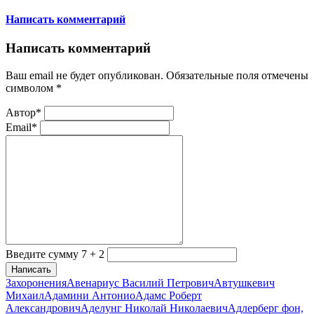
Написать комментарий
Написать комментарий
Ваш email не будет опубликован. Обязательные поля отмечены
символом
*
Автор*
Email*
Введите сумму 7 + 2
Написать
Захоронения
Авенариус Василий Петрович
Автушкевич
Михаил
Адамини Антонио
Адамс Роберт
Александрович
Аделунг Николай Николаевич
Адлерберг фон,