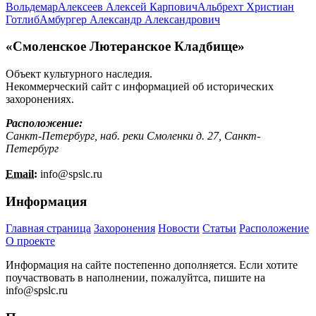
Вольдемар
Алексеев Алексей Карпович
Альбрехт Христиан
Готлиб
Амбургер Александр Александрович
«Смоленское Лютеранское Кладбище»
Объект культурного наследия.
Некоммерческий сайт с информацией об исторических
захоронениях.
Расположение:
Санкт-Петербург, наб. реки Смоленки д. 27, Санкт-
Петербург
Email:
info@
spslc.
ru
Информация
Главная страница
Захоронения
Новости
Статьи
Расположение
О проекте
Информация на сайте постепенно дополняется. Если хотите
поучаствовать в наполнении, пожалуйтса, пишите на
info@
spslc.
ru