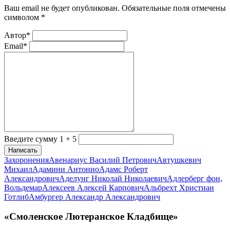
Ваш email не будет опубликован. Обязательные поля отмечены
символом
*
Автор*
Email*
Введите сумму 1 + 5
Написать
Захоронения
Авенариус Василий Петрович
Автушкевич
Михаил
Адамини Антонио
Адамс Роберт
Александрович
Аделунг Николай Николаевич
Адлерберг фон,
Вольдемар
Алексеев Алексей Карпович
Альбрехт Христиан
Готлиб
Амбургер Александр Александрович
«Смоленское Лютеранское Кладбище»