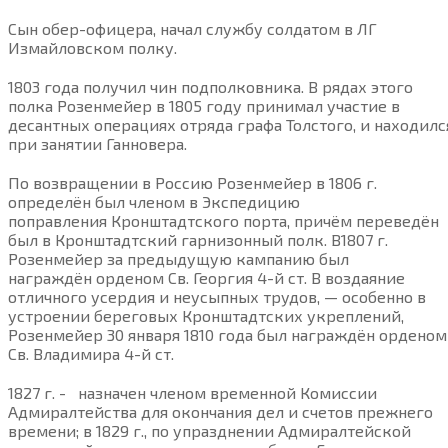
Сын обер-офицера, начал службу солдатом в ЛГ
Измайловском полку.
1803 года получил чин подполковника. В рядах этого
полка Розенмейер в 1805 году принимал участие в
десантных операциях отряда графа Толстого, и находилс
при занятии Ганновера.
По возвращении в Россию Розенмейер в 1806 г.
определён был членом в Экспедицию
поправления Кронштадтского порта, причём переведён
был в Кронштадтский гарнизонный полк. В1807 г.
Розенмейер за предыдущую кампанию был
награждён орденом Св. Георгия 4-й ст. В воздаяние
отличного усердия и неусыпных трудов, — особенно в
устроении береговых Кронштадтских укреплений,
Розенмейер 30 января 1810 года был награждён орденом
Св. Владимира 4-й ст.
1827 г. - назначен членом временной Комиссии
Адмиралтейства для окончания дел и счетов прежнего
времени; в 1829 г., по упразднении Адмиралтейской