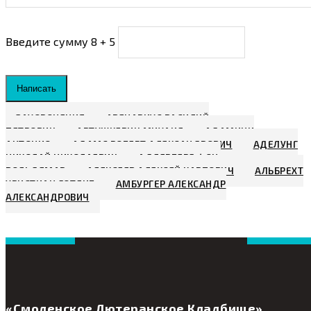
Введите сумму 8 + 5
Написать
ЗАХОРОНЕНИЯ
АВЕНАРИУС ВАСИЛИЙ
ПЕТРОВИЧ
АВТУШКЕВИЧ МИХАИЛ
АДАМИНИ
АНТОНИО
АДАМС РОБЕРТ АЛЕКСАНДРОВИЧ
АДЕЛУНГ
НИКОЛАЙ НИКОЛАЕВИЧ
АДЛЕРБЕРГ ФОН,
ВОЛЬДЕМАР
АЛЕКСЕЕВ АЛЕКСЕЙ КАРПОВИЧ
АЛЬБРЕХТ
ХРИСТИАН ГОТЛИБ
АМБУРГЕР АЛЕКСАНДР
АЛЕКСАНДРОВИЧ
«Смоленское Лютеранское Кладбище»