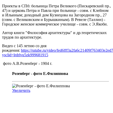
Проекты в СПб: больница Петра Великого (Пискаревский пр.,
47) и церковь Петра и Павла при больнице - совм. с Клейном
и Ильиным; доходный дом Кузнецова на Загородном пр., 27
(совм. с Великовским и Бурышкиным). В Ревеле (Таллин) -
Городское женское коммерческое училище - совм. с Э.Якоби.
Автор книги "Философия архитектуры" и др.теоретических
трудов по архитектуре.
Видео с 145 летию со дня
рождения:
https://rutube.ru/video/fed6fff3a2fa6c21409f763403e2ed
ysclid=lrdrlvu5zk999681915
фото А.В.Розенберг - 1904 г.
Розенберг - фото Е.Филиппова
Увеличить