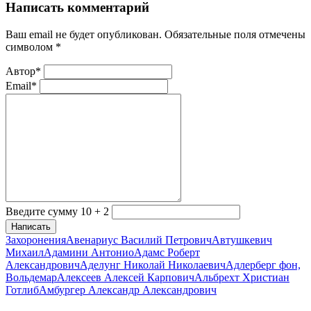
Написать комментарий
Ваш email не будет опубликован. Обязательные поля отмечены
символом
*
Автор*
Email*
Введите сумму 10 + 2
Написать
Захоронения
Авенариус Василий Петрович
Автушкевич
Михаил
Адамини Антонио
Адамс Роберт
Александрович
Аделунг Николай Николаевич
Адлерберг фон,
Вольдемар
Алексеев Алексей Карпович
Альбрехт Христиан
Готлиб
Амбургер Александр Александрович