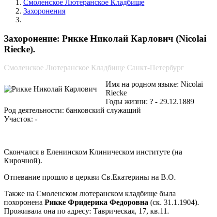
Смоленское Лютеранское Кладбище
Захоронения
Рикке Николай Карлович
Захоронение: Рикке Николай Карлович (Nicolai
Riecke).
Смоленское Лютеранское Кладбище Санкт-Петербург
Имя на родном языке: Nicolai
Riecke
Годы жизни: ? - 29.12.1889
Род деятельности: банковский служащий
Участок: -
Скончался в Еленинском Клиническом институте (на
Кирочной).
Отпевание прошло в церкви Св.Екатерины на В.О.
Также на Смоленском лютеранском кладбище была
похоронена
Рикке Фридерика Федоровна
(ск. 31.1.1904).
Проживала она по адресу: Таврическая, 17, кв.11.