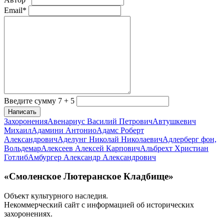
Email*
Введите сумму 7 + 5
Написать
Захоронения
Авенариус Василий Петрович
Автушкевич
Михаил
Адамини Антонио
Адамс Роберт
Александрович
Аделунг Николай Николаевич
Адлерберг фон,
Вольдемар
Алексеев Алексей Карпович
Альбрехт Христиан
Готлиб
Амбургер Александр Александрович
«Смоленское Лютеранское Кладбище»
Объект культурного наследия.
Некоммерческий сайт с информацией об исторических
захоронениях.