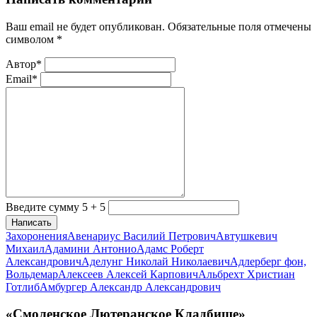
Ваш email не будет опубликован. Обязательные поля отмечены
символом
*
Автор*
Email*
Введите сумму 5 + 5
Написать
Захоронения
Авенариус Василий Петрович
Автушкевич
Михаил
Адамини Антонио
Адамс Роберт
Александрович
Аделунг Николай Николаевич
Адлерберг фон,
Вольдемар
Алексеев Алексей Карпович
Альбрехт Христиан
Готлиб
Амбургер Александр Александрович
«Смоленское Лютеранское Кладбище»