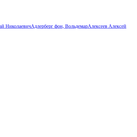
ай Николаевич
Адлерберг фон, Вольдемар
Алексеев Алексей