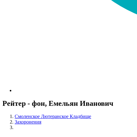
Рейтер - фон, Емельян Иванович
Смоленское Лютеранское Кладбище
Захоронения
Рейтер - фон, Емельян Иванович