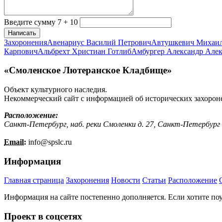
Введите сумму 7 + 10
Написать
Захоронения
Авенариус Василий Петрович
Автушкевич Михаи
Карпович
Альбрехт Христиан Готлиб
Амбургер Александр Але
«Смоленское Лютеранское Кладбище»
Объект культурного наследия.
Некоммерческий сайт с информацией об исторических захорон
Расположение:
Санкт-Петербург, наб. реки Смоленки д. 27, Санкт-Петербург
Email:
info@
spslc.
ru
Информация
Главная страница
Захоронения
Новости
Статьи
Расположение
Информация на сайте постепенно дополняется. Если хотите по
Проект в соцсетях