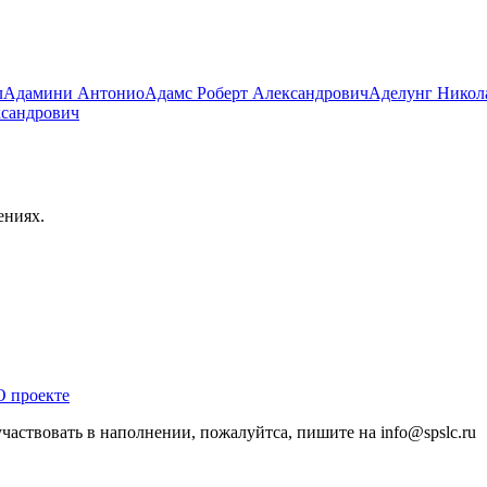
л
Адамини Антонио
Адамс Роберт Александрович
Аделунг Никол
ксандрович
ениях.
О проекте
участвовать в наполнении, пожалуйтса, пишите на
info@
spslc.
ru