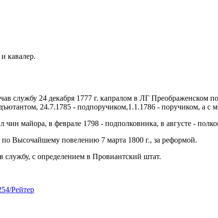
 и кавалер.
чав службу 24 декабря 1777 г. капралом в ЛГ Преображенском пол
ютантом, 24.7.1785 - подпоручиком,1.1.1786 - поручиком, а с м
ил чин майора, в феврале 1798 - подполковника, в августе - полк
 по Высочайшему повелению 7 марта 1800 г., за реформой.
 в службу, с определением в Провиантский штат.
6254/Рейтер