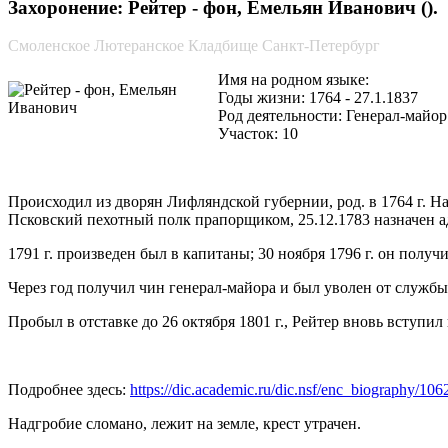
Захоронение: Рейтер - фон, Емельян Иванович ().
Смоленское Лютеранское Кладбище Санкт-Петербург
Имя на родном языке:
Годы жизни: 1764 - 27.1.1837
Род деятельности: Генерал-майор
Участок: 10
Происходил из дворян Лифляндской губернии, род. в 1764 г. На
Псковский пехотный полк прапорщиком, 25.12.1783 назначен адъ
1791 г. произведен был в капитаны; 30 ноября 1796 г. он получ
Через год получил чин генерал-майора и был уволен от службы
Пробыл в отставке до 26 октября 1801 г., Рейтер вновь вступил
Подробнее здесь:
https://dic.academic.ru/dic.nsf/enc_biography/10
Надгробие сломано, лежит на земле, крест утрачен.