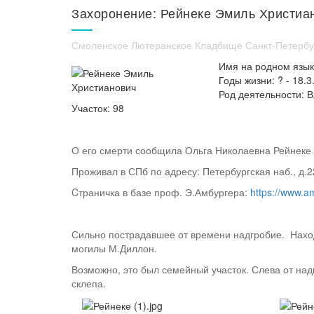
Захоронение: Рейнеке Эмиль Христианов
Смоленское Лютеранское Кладбище Санкт-Петербу
Имя на родном языке
Годы жизни: ? - 18.3
Род деятельности: В
Участок: 98
О его смерти сообщила Ольга Николаевна Рейнеке
Проживал в СПб по адресу: Петербургская наб., д.2
Cтраничка в базе проф. Э.Амбургера:
https://www.a
Сильно пострадавшее от времени надгробие. Наход
могилы М.Диллон.
Возможно, это был семейный участок. Слева от над
склепа.