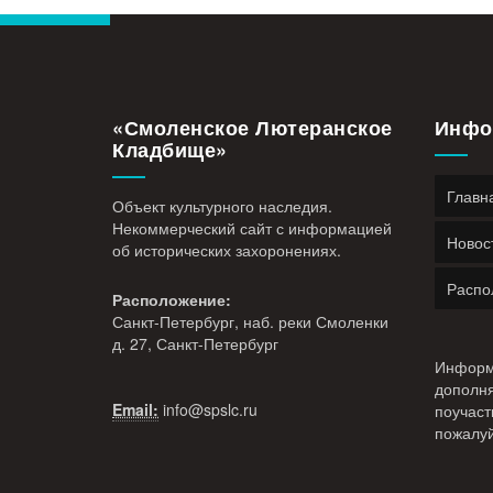
«Смоленское Лютеранское
Инфо
Кладбище»
Главн
Объект культурного наследия.
Некоммерческий сайт с информацией
Новос
об исторических захоронениях.
Распо
Расположение:
Санкт-Петербург, наб. реки Смоленки
д. 27, Санкт-Петербург
Информ
дополня
Email:
info@
spslc.
ru
поучаст
пожалуй