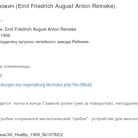
ич (Emil Friedrich August Anton Reineke).
рг
: Emil Friedrich August Anton Reineke
.1906
ладелец чугунно-литейного завода Рейнеке.
 и племянницы.
2.
mburger.ios-regensburg.de/index.php?id=38642
ится почти в конце Главной аллеи (уже за поворотом), неподалек
гробия сохранился металлический "грибок" - устройство для венти