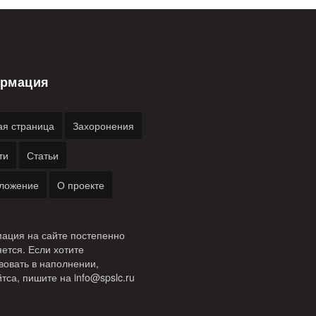
рмация
ая страница
Захоронения
ти
Статьи
ложение
О проекте
ация на сайте постепенно
ется. Если хотите
вовать в наполнении,
тса, пишите на
info@
spslc.
ru