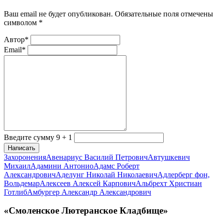
Ваш email не будет опубликован. Обязательные поля отмечены
символом
*
Автор*
Email*
Введите сумму 9 + 1
Написать
Захоронения
Авенариус Василий Петрович
Автушкевич
Михаил
Адамини Антонио
Адамс Роберт
Александрович
Аделунг Николай Николаевич
Адлерберг фон,
Вольдемар
Алексеев Алексей Карпович
Альбрехт Христиан
Готлиб
Амбургер Александр Александрович
«Смоленское Лютеранское Кладбище»