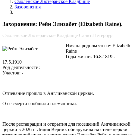
Смоленское Лютеранское Кладбище
Захоронения
Рейн Элизабет
Захоронение: Рейн Элизабет (Elizabeth Raine).
Смоленское Лютеранское Кладбище Санкт-Петербург
Имя на родном языке: Elizabeth
Raine
Годы жизни: 16.8.1819 -
17.5.1910
Род деятельности:
Участок: -
Отпевание прошло в Англиканской церкви.
О ее смерти сообщили племянники.
После реставрации и открытия для посещений Англиканской
церкви в 2026 г. Лидия Верник обнаружила на стене церкви
траурную табличку с датами жизни Элизабет Рейн и прислала