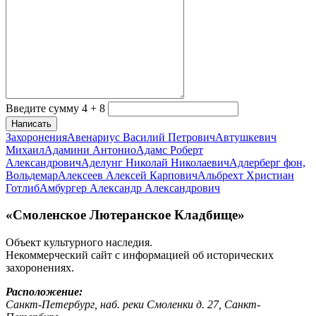
Введите сумму 4 + 8
Написать
Захоронения
Авенариус Василий Петрович
Автушкевич
Михаил
Адамини Антонио
Адамс Роберт
Александрович
Аделунг Николай Николаевич
Адлерберг фон,
Вольдемар
Алексеев Алексей Карпович
Альбрехт Христиан
Готлиб
Амбургер Александр Александрович
«Смоленское Лютеранское Кладбище»
Объект культурного наследия.
Некоммерческий сайт с информацией об исторических
захоронениях.
Расположение:
Санкт-Петербург, наб. реки Смоленки д. 27, Санкт-