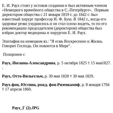
Е. И. Раух стоял у истоков создания и был активным членом
«Немецкого врачебного общества в С.-Петербурге». Первым
директором общества с 21 января 1819 г. до 1842 г. был
известный хирург профессор И. Ф. Буш. В 1842 г., когда его
здоровье резко ухудшилось и он стал плохо видеть, то по его
рекомендации председателем (директором) общества был
избран доктор медицины и хирургии Е. И. Раух.
Эпитафия на немецком яз.: "Я есмь Воскресение и Жизнь.
Говорит Господь. Он покоится в Мире".
Похоронен с
Раух, Иоганна-Александрина
, р. 5 октября 1825 † 15 мая1827.
.
Раух, Отто-Вильгельм,
р. 30 мая 1828 † 30 мая 1829.
Раух-фон, Юстина, рожд. фон-Ризенкампф
, р. 8 января 1794
† 17 апреля 1860.
Раух_Г (2).JPG