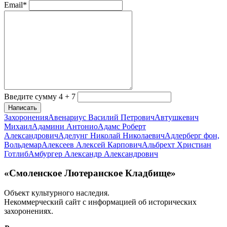
Email*
Введите сумму 4 + 7
Написать
Захоронения
Авенариус Василий Петрович
Автушкевич
Михаил
Адамини Антонио
Адамс Роберт
Александрович
Аделунг Николай Николаевич
Адлерберг фон,
Вольдемар
Алексеев Алексей Карпович
Альбрехт Христиан
Готлиб
Амбургер Александр Александрович
«Смоленское Лютеранское Кладбище»
Объект культурного наследия.
Некоммерческий сайт с информацией об исторических
захоронениях.