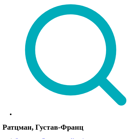
Ратцман, Густав-Франц