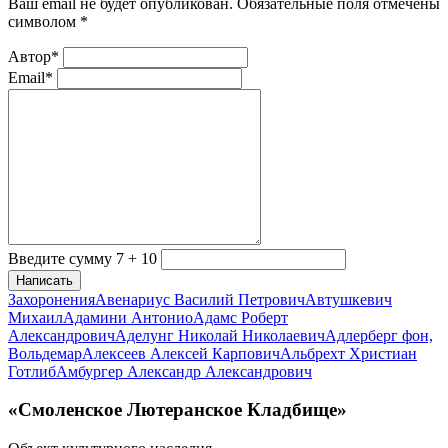
Ваш email не будет опубликован. Обязательные поля отмечены
символом
*
Автор*
Email*
Введите сумму 7 + 10
Написать
Захоронения
Авенариус Василий Петрович
Автушкевич
Михаил
Адамини Антонио
Адамс Роберт
Александрович
Аделунг Николай Николаевич
Адлерберг фон,
Вольдемар
Алексеев Алексей Карпович
Альбрехт Христиан
Готлиб
Амбургер Александр Александрович
«Смоленское Лютеранское Кладбище»