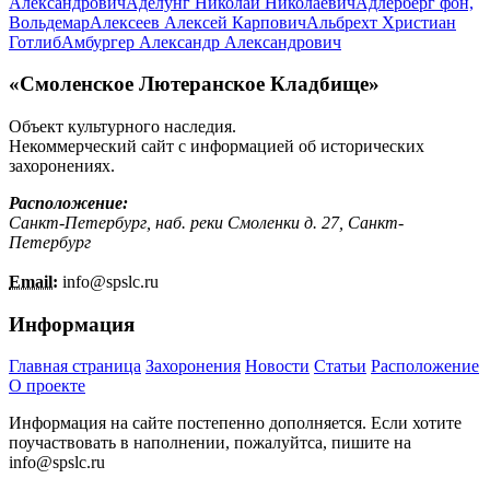
Александрович
Аделунг Николай Николаевич
Адлерберг фон,
Вольдемар
Алексеев Алексей Карпович
Альбрехт Христиан
Готлиб
Амбургер Александр Александрович
«Смоленское Лютеранское Кладбище»
Объект культурного наследия.
Некоммерческий сайт с информацией об исторических
захоронениях.
Расположение:
Санкт-Петербург, наб. реки Смоленки д. 27, Санкт-
Петербург
Email:
info@
spslc.
ru
Информация
Главная страница
Захоронения
Новости
Статьи
Расположение
О проекте
Информация на сайте постепенно дополняется. Если хотите
поучаствовать в наполнении, пожалуйтса, пишите на
info@
spslc.
ru