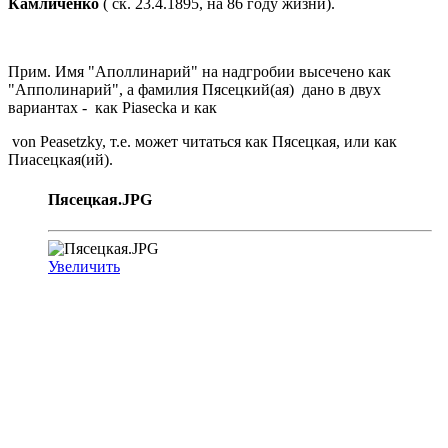
Камличенко
( ск. 23.4.1895, на 86 году жизни).
Прим. Имя "Аполлинарий" на надгробии высечено как
"Апполинарий", а фамилия Пясецкий(ая) дано в двух
вариантах - как Piasecka и как
von Peasetzky, т.е. может читаться как Пясецкая, или как
Пиасецкая(ий).
Пясецкая.JPG
Увеличить