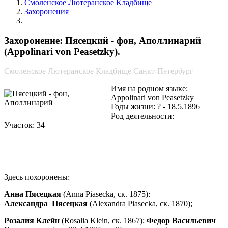
Смоленское Лютеранское Кладбище
Захоронения
Пясецкий - фон, Аполлинарий
Захоронение: Пясецкий - фон, Аполлинарий
(Appolinari von Peasetzky).
Смоленское Лютеранское Кладбище Санкт-Петербург
Имя на родном языке:
Appolinari von Peasetzky
Годы жизни: ? - 18.5.1896
Род деятельности:
Участок: 34
Здесь похоронены:
Анна Пясецкая
(Anna Piasecka, ск. 1875):
Александра Пясецкая
(Alexandra Piasecka, ск. 1870);
Розалия Клейн
(Rosalia Klein, ск. 1867);
Федор Васильевич