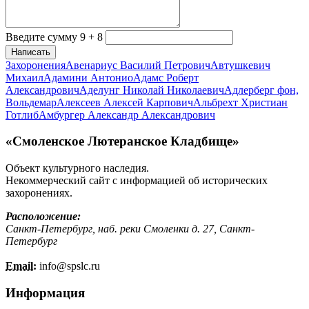
Введите сумму 9 + 8
Написать
Захоронения
Авенариус Василий Петрович
Автушкевич
Михаил
Адамини Антонио
Адамс Роберт
Александрович
Аделунг Николай Николаевич
Адлерберг фон,
Вольдемар
Алексеев Алексей Карпович
Альбрехт Христиан
Готлиб
Амбургер Александр Александрович
«Смоленское Лютеранское Кладбище»
Объект культурного наследия.
Некоммерческий сайт с информацией об исторических
захоронениях.
Расположение:
Санкт-Петербург, наб. реки Смоленки д. 27, Санкт-
Петербург
Email:
info@
spslc.
ru
Информация