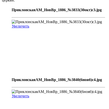
церкви.
ПриклонскаяАМ_НовВр_1886_№3833(30окт)с3.jpg
Увеличить
ПриклонскаяАМ_НовВр_1886_№3840(6нояб)с4.jpg
Увеличить