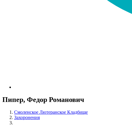
Пипер, Федор Романович
Смоленское Лютеранское Кладбище
Захоронения
Пипер, Федор Романович