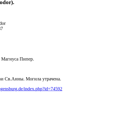
odor).
dor
87
ье Магнуса Пипер.
ви Св.Анны. Могила утрачена.
regensburg.de/index.php?id=74592