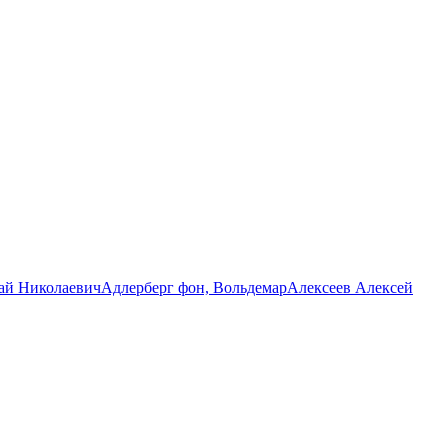
ай Николаевич
Адлерберг фон, Вольдемар
Алексеев Алексей