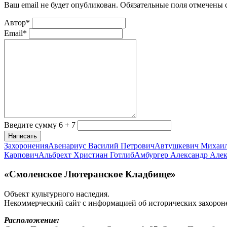
Ваш email не будет опубликован. Обязательные поля отмечены
Автор*
Email*
Введите сумму 6 + 7
Написать
Захоронения
Авенариус Василий Петрович
Автушкевич Михаи
Карпович
Альбрехт Христиан Готлиб
Амбургер Александр Але
«Смоленское Лютеранское Кладбище»
Объект культурного наследия.
Некоммерческий сайт с информацией об исторических захорон
Расположение: