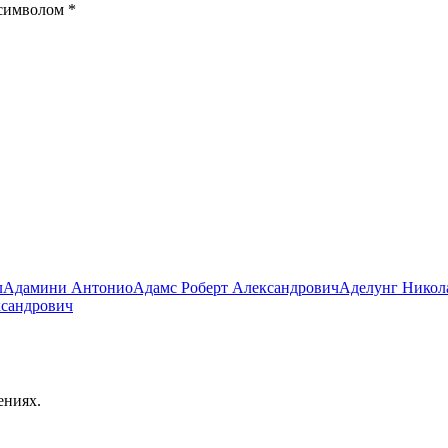
 символом
*
л
Адамини Антонио
Адамс Роберт Александрович
Аделунг Никол
ксандрович
ениях.