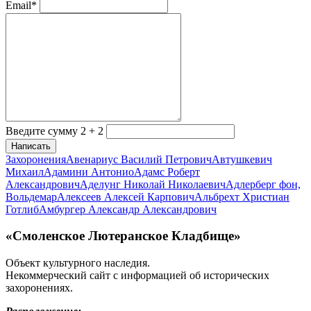
Email*
Введите сумму 2 + 2
Написать
Захоронения
Авенариус Василий Петрович
Автушкевич
Михаил
Адамини Антонио
Адамс Роберт
Александрович
Аделунг Николай Николаевич
Адлерберг фон,
Вольдемар
Алексеев Алексей Карпович
Альбрехт Христиан
Готлиб
Амбургер Александр Александрович
«Смоленское Лютеранское Кладбище»
Объект культурного наследия.
Некоммерческий сайт с информацией об исторических
захоронениях.