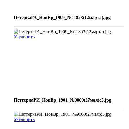
ПетеркаГА_НовВр_1909_№11853(12марта).jpg
Увеличить
ПеттеркаРИ_НовВр_1901_№9060(27мая)с5.jpg
Увеличить