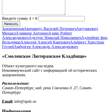
Введите сумму 4 + 8
Написать
Захоронения
Авенариус Василий Петрович
Автушкевич
Михаил
Адамини Антонио
Адамс Роберт
Александрович
Аделунг Николай Николаевич
Адлерберг фон,
Вольдемар
Алексеев Алексей Карпович
Альбрехт Христиан
Готлиб
Амбургер Александр Александрович
«Смоленское Лютеранское Кладбище»
Объект культурного наследия.
Некоммерческий сайт с информацией об исторических
захоронениях.
Расположение:
Санкт-Петербург, наб. реки Смоленки д. 27, Санкт-
Петербург
Email:
info@
spslc.
ru
Информация