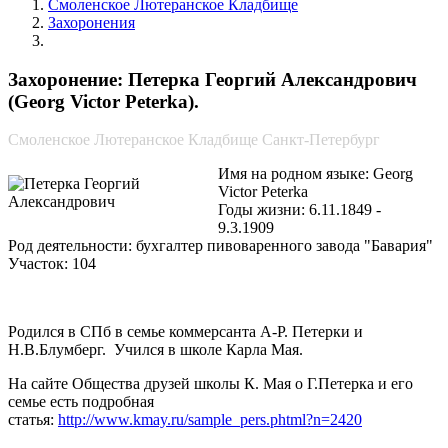
Смоленское Лютеранское Кладбище
Захоронения
Петерка Георгий Александрович
Захоронение: Петерка Георгий Александрович
(Georg Victor Peterka).
Смоленское Лютеранское Кладбище Санкт-Петербург
Имя на родном языке: Georg
Victor Peterka
Годы жизни: 6.11.1849 -
9.3.1909
Род деятельности: бухгалтер пивоваренного завода "Бавария"
Участок: 104
Родился в СПб в семье коммерсанта А-Р. Петерки и
Н.В.Блумберг. Учился в школе Карла Мая.
На сайте Общества друзей школы К. Мая о Г.Петерка и его
семье есть подробная
статья:
http://www.kmay.ru/sample_pers.phtml?n=2420