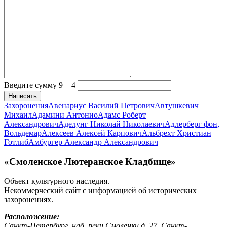
Введите сумму 9 + 4
Написать
Захоронения
Авенариус Василий Петрович
Автушкевич
Михаил
Адамини Антонио
Адамс Роберт
Александрович
Аделунг Николай Николаевич
Адлерберг фон,
Вольдемар
Алексеев Алексей Карпович
Альбрехт Христиан
Готлиб
Амбургер Александр Александрович
«Смоленское Лютеранское Кладбище»
Объект культурного наследия.
Некоммерческий сайт с информацией об исторических
захоронениях.
Расположение:
Санкт-Петербург, наб. реки Смоленки д. 27, Санкт-