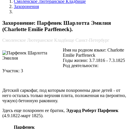
Смоленское Лютеранское Кладбище
Захоронения
Парфенек Шарлотта Эмилия
Захоронение: Парфенек Шарлотта Эмилия
(Charlotte Emilie Parffeneck).
Смоленское Лютеранское Кладбище Санкт-Петербург
Имя на родном языке: Charlotte
Emilie Parffeneck
Годы жизни: 3.7.1816 - 7.3.1825
Род деятельности:
Участок: 3
Детский саркофаг, под которым похоронены двое детей - от
него осталась только верхняя плита, положенная на (вероятно,
чужую) бетонную раковину.
Здесь еще похоронен ее братик,
Эдуард Роберт Парфенек
(4.9.1822-март 1825).
Парфенек