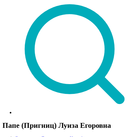
Папе (Пригниц) Луиза Егоровна