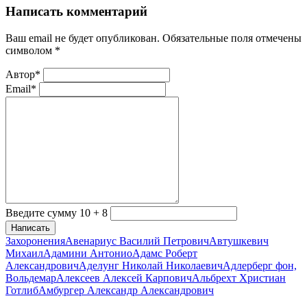
Написать комментарий
Ваш email не будет опубликован. Обязательные поля отмечены
символом
*
Автор*
Email*
Введите сумму 10 + 8
Написать
Захоронения
Авенариус Василий Петрович
Автушкевич
Михаил
Адамини Антонио
Адамс Роберт
Александрович
Аделунг Николай Николаевич
Адлерберг фон,
Вольдемар
Алексеев Алексей Карпович
Альбрехт Христиан
Готлиб
Амбургер Александр Александрович