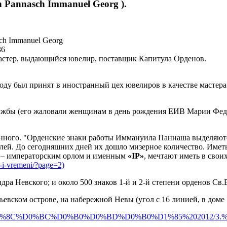
 Pannasch Immanuel Georg ).
ch Immanuel Georg
36
мастер, выдающийся ювелир, поставщик Капитула Орденов.
оду был принят в иностранный цех ювелиров в качестве мастера
ужбы (его жаловали женщинам в день рождения ЕИВ Марии Федо
анного. "Орденские знаки работы Иммануила Паннаша выделяют
ей. До сегодняшних дней их дошло мизерное количество. Иметь
 – императорским орлом и именным
«IP»
, мечтают иметь в свои
a-i-vremeni/?page=2)
ндра Невского; и около 500 знаков 1-й и 2-й степени орденов Св.
ьевском острове, на набережной Невы (угол с 16 линией, в доме 
0%D0%BB%D1%8C%D0%BC%D0%B0%D0%BD%D0%B0%D1%85%20201