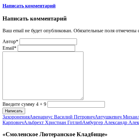
Написать комментарий
Написать комментарий
Ваш email не будет опубликован. Обязательные поля отмечены
Автор*
Email*
Введите сумму 4 + 9
Написать
Захоронения
Авенариус Василий Петрович
Автушкевич Михаи
Карпович
Альбрехт Христиан Готлиб
Амбургер Александр Але
«Смоленское Лютеранское Кладбище»