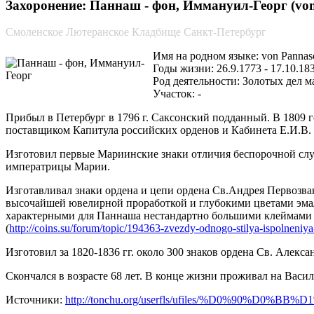
Захоронение: Паннаш - фон, Иммануил-Георг (von
Смоленское Лютеранское Кладбище Санкт-Петербург
Имя на родном языке: von Pannas
Годы жизни: 26.9.1773 - 17.10.18
Род деятельности: Золотых дел 
Участок: -
Прибыл в Петербург в 1796 г. Саксонский подданный. В 1809 г
поставщиком Капитула российских орденов и Кабинета Е.И.В.
Изготовил первые Мариинские знаки отличия беспорочной сл
императрицы Марии.
Изготавливал знаки ордена и цепи ордена Св.Андрея Первозв
высочайшей ювелирной проработкой и глубокими цветами эмал
характерными для Паннаша нестандартно большими клеймами
(
http://coins.su/forum/topic/194363-zvezdy-odnogo-stilya-ispolneniy
Изготовил за 1820-1836 гг. около 300 знаков ордена Св. Алекса
Скончался в возрасте 68 лет. В конце жизни проживал на Васил
Источники:
http://tonchu.org/userfls/ufiles/%D0%9