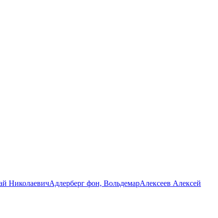
ай Николаевич
Адлерберг фон, Вольдемар
Алексеев Алексей