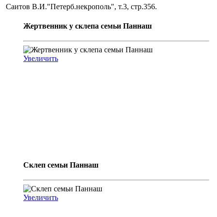
Саитов В.И."Петерб.некрополь", т.3, стр.356.
Жертвенник у склепа семьи Паннаш
Увеличить
Склеп семьи Паннаш
Увеличить