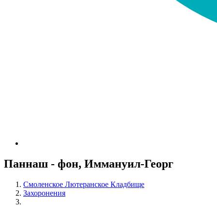
Паннаш - фон, Иммануил-Георг
Смоленское Лютеранское Кладбище
Захоронения
Паннаш - фон, Иммануил-Георг