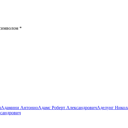
 символом
*
л
Адамини Антонио
Адамс Роберт Александрович
Аделунг Никол
ксандрович