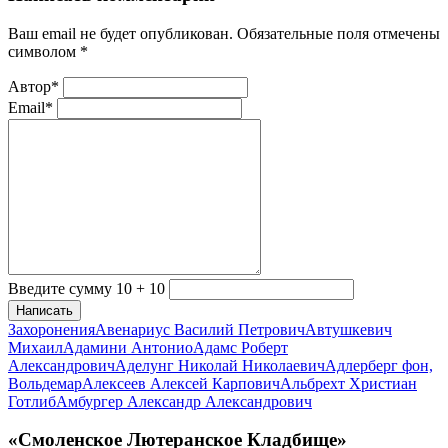
Ваш email не будет опубликован. Обязательные поля отмечены
символом
*
Автор*
Email*
Введите сумму 10 + 10
Написать
Захоронения
Авенариус Василий Петрович
Автушкевич
Михаил
Адамини Антонио
Адамс Роберт
Александрович
Аделунг Николай Николаевич
Адлерберг фон,
Вольдемар
Алексеев Алексей Карпович
Альбрехт Христиан
Готлиб
Амбургер Александр Александрович
«Смоленское Лютеранское Кладбище»