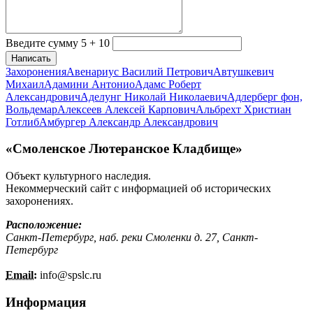
Введите сумму 5 + 10
Написать
Захоронения
Авенариус Василий Петрович
Автушкевич
Михаил
Адамини Антонио
Адамс Роберт
Александрович
Аделунг Николай Николаевич
Адлерберг фон,
Вольдемар
Алексеев Алексей Карпович
Альбрехт Христиан
Готлиб
Амбургер Александр Александрович
«Смоленское Лютеранское Кладбище»
Объект культурного наследия.
Некоммерческий сайт с информацией об исторических
захоронениях.
Расположение:
Санкт-Петербург, наб. реки Смоленки д. 27, Санкт-
Петербург
Email:
info@
spslc.
ru
Информация