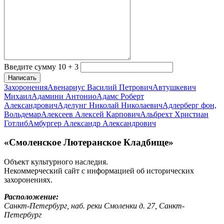
Введите сумму 10 + 3
Написать
Захоронения
Авенариус Василий Петрович
Автушкевич
Михаил
Адамини Антонио
Адамс Роберт
Александрович
Аделунг Николай Николаевич
Адлерберг фон,
Вольдемар
Алексеев Алексей Карпович
Альбрехт Христиан
Готлиб
Амбургер Александр Александрович
«Смоленское Лютеранское Кладбище»
Объект культурного наследия.
Некоммерческий сайт с информацией об исторических
захоронениях.
Расположение:
Санкт-Петербург, наб. реки Смоленки д. 27, Санкт-
Петербург