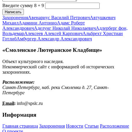
Введите сумму 8 + 9
Написать
Захоронения
Авенариус Василий Петрович
Автушкевич
Михаил
Адамини Антонио
Адамс Роберт
Александрович
Аделунг Николай Николаевич
Адлерберг фон,
Вольдемар
Алексеев Алексей Карпович
Альбрехт Христиан
Готлиб
Амбургер Александр Александрович
«Смоленское Лютеранское Кладбище»
Объект культурного наследия.
Некоммерческий сайт с информацией об исторических
захоронениях.
Расположение:
Санкт-Петербург, наб. реки Смоленки д. 27, Санкт-
Петербург
Email:
info@
spslc.
ru
Информация
Главная страница
Захоронения
Новости
Статьи
Расположение
О проекте