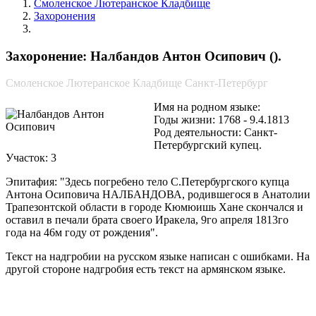
Смоленское Лютеранское Кладбище
Захоронения
Налбандов Антон Осипович
Захоронение: Налбандов Антон Осипович ().
Смоленское Лютеранское Кладбище Санкт-Петербург
Имя на родном языке:
Годы жизни: 1768 - 9.4.1813
Род деятельности: Санкт-
Петербургский купец.
Участок: 3
Эпитафия: "Здесь погребено тело С.Петербургского купца
Антона Осиповича НАЛБАНДОВА, родившегося в Анатолии
Трапезонтской области в городе Кюмюишь Хане скончался и
оставил в печали брата своего Иракела, 9го апреля 1813го
года на 46м году от рождения".
Текст на надгробии на русском языке написан с ошибками. На
другой стороне надгробия есть текст на армянском языке.