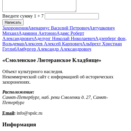
Введите сумму 1 + 7
Написать
Захоронения
Авенариус Василий Петрович
Автушкевич
Михаил
Адамини Антонио
Адамс Роберт
Александрович
Аделунг Николай Николаевич
Адлерберг фон,
Вольдемар
Алексеев Алексей Карпович
Альбрехт Христиан
Готлиб
Амбургер Александр Александрович
«Смоленское Лютеранское Кладбище»
Объект культурного наследия.
Некоммерческий сайт с информацией об исторических
захоронениях.
Расположение:
Санкт-Петербург, наб. реки Смоленки д. 27, Санкт-
Петербург
Email:
info@
spslc.
ru
Информация