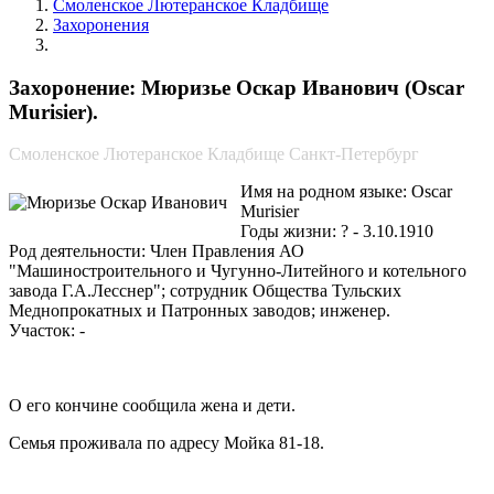
Смоленское Лютеранское Кладбище
Захоронения
Мюризье Оскар Иванович
Захоронение: Мюризье Оскар Иванович (Oscar
Murisier).
Смоленское Лютеранское Кладбище Санкт-Петербург
Имя на родном языке: Oscar
Murisier
Годы жизни: ? - 3.10.1910
Род деятельности: Член Правления АО
"Машиностроительного и Чугунно-Литейного и котельного
завода Г.А.Лесснер"; сотрудник Общества Тульских
Меднопрокатных и Патронных заводов; инженер.
Участок: -
О его кончине сообщила жена и дети.
Семья проживала по адресу Мойка 81-18.