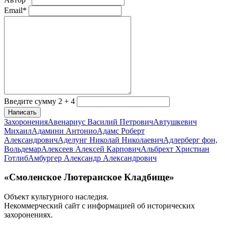
Email*
Введите сумму 2 + 4
Написать
Захоронения
Авенариус Василий Петрович
Автушкевич
Михаил
Адамини Антонио
Адамс Роберт
Александрович
Аделунг Николай Николаевич
Адлерберг фон,
Вольдемар
Алексеев Алексей Карпович
Альбрехт Христиан
Готлиб
Амбургер Александр Александрович
«Смоленское Лютеранское Кладбище»
Объект культурного наследия.
Некоммерческий сайт с информацией об исторических
захоронениях.