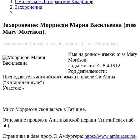
Смоленское Лютеранское Кладбище
Захоронения
Моррисон Мария Васильевна
Захоронение: Моррисон Мария Васильевна (miss
Mary Morrison).
Смоленское Лютеранское Кладбище Санкт-Петербург
Имя на родном языке: miss Mary
Morrison
Годы жизни: ? - 8.4.1912
Род деятельности:
Преподаватель английского языка в школе Св.Анны
("Катариненшуле")
Участок: -
Мисс Моррисон скончалась в Гатчине.
Отпевание прошло в Англиканской церкви (Английская наб,
56).
Страничка в базе проф. Э.Амбургера:
https://www.amburger.ios-