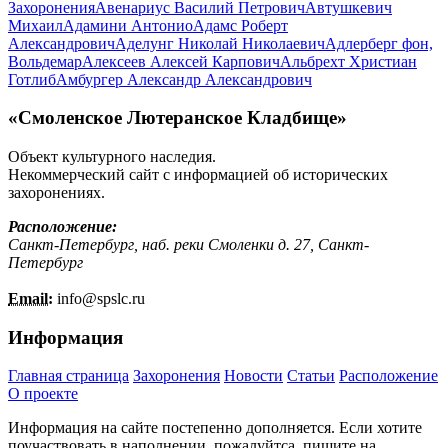
Захоронения
Авенариус Василий Петрович
Автушкевич
Михаил
Адамини Антонио
Адамс Роберт
Александрович
Аделунг Николай Николаевич
Адлерберг фон,
Вольдемар
Алексеев Алексей Карпович
Альбрехт Христиан
Готлиб
Амбургер Александр Александрович
«Смоленское Лютеранское Кладбище»
Объект культурного наследия.
Некоммерческий сайт с информацией об исторических
захоронениях.
Расположение:
Санкт-Петербург, наб. реки Смоленки д. 27, Санкт-
Петербург
Email:
info@
spslc.
ru
Информация
Главная страница
Захоронения
Новости
Статьи
Расположение
О проекте
Информация на сайте постепенно дополняется. Если хотите
поучаствовать в наполнении, пожалуйтса, пишите на