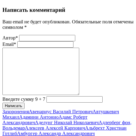
Написать комментарий
Ваш email не будет опубликован. Обязательные поля отмечены
символом
*
Автор*
Email*
Введите сумму 9 + 7
Написать
Захоронения
Авенариус Василий Петрович
Автушкевич
Михаил
Адамини Антонио
Адамс Роберт
Александрович
Аделунг Николай Николаевич
Адлерберг фон,
Вольдемар
Алексеев Алексей Карпович
Альбрехт Христиан
Готлиб
Амбургер Александр Александрович