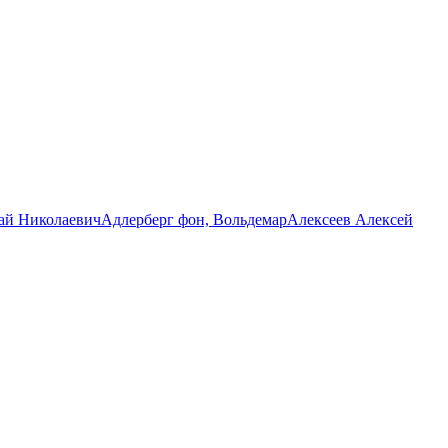
ай Николаевич
Адлерберг фон, Вольдемар
Алексеев Алексей