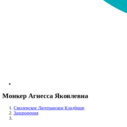
Монкер Агнесса Яковлевна
Смоленское Лютеранское Кладбище
Захоронения
Монкер Агнесса Яковлевна