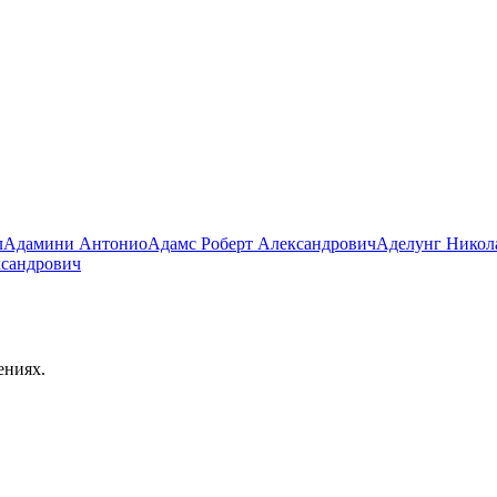
л
Адамини Антонио
Адамс Роберт Александрович
Аделунг Никол
ксандрович
ениях.