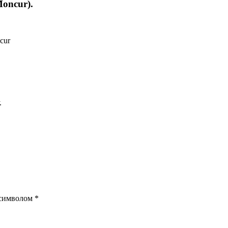
oncur).
cur
.
 символом
*