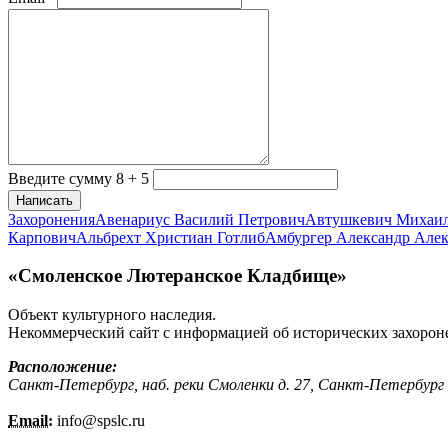
Введите сумму 8 + 5
Написать
Захоронения
Авенариус Василий Петрович
Автушкевич Михаи
Карпович
Альбрехт Христиан Готлиб
Амбургер Александр Але
«Смоленское Лютеранское Кладбище»
Объект культурного наследия.
Некоммерческий сайт с информацией об исторических захорон
Расположение:
Санкт-Петербург, наб. реки Смоленки д. 27, Санкт-Петербург
Email:
info@
spslc.
ru