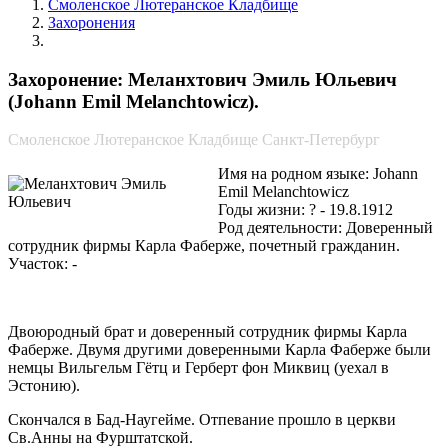
Смоленское Лютеранское Кладбище
Захоронения
Меланхтович Эмиль Юльевич
Захоронение: Меланхтович Эмиль Юльевич
(Johann Emil Melanchtowicz).
Смоленское Лютеранское Кладбище Санкт-Петербург
Имя на родном языке: Johann
Emil Melanchtowicz
Годы жизни: ? - 19.8.1912
Род деятельности: Доверенный
сотрудник фирмы Карла Фаберже, почетный гражданин.
Участок: -
Двоюродный брат и доверенный сотрудник фирмы Карла
Фаберже. Двумя другими доверенными Карла Фаберже были
немцы Вильгельм Гётц и Герберт фон Миквиц (уехал в
Эстонию).
Скончался в Бад-Наугейме. Отпевание прошло в церкви
Св.Анны на Фурштатской.