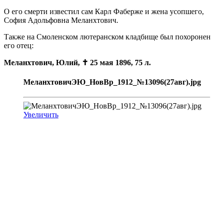
О его смерти известил сам Карл Фаберже и жена усопшего,
София Адольфовна Меланхтович.
Также на Смоленском лютеранском кладбище был похоронен
его отец:
Меланхтович, Юлий,
✝
25 мая 18
96, 75 л.
МеланхтовичЭЮ_НовВр_1912_№13096(27авг).jpg
Увеличить