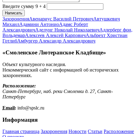
Введите сумму 9 + 4
Написать
Захоронения
Авенариус Василий Петрович
Автушкевич
Михаил
Адамини Антонио
Адамс Роберт
Александрович
Аделунг Николай Николаевич
Адлерберг фон,
Вольдемар
Алексеев Алексей Карпович
Альбрехт Христиан
Готлиб
Амбургер Александр Александрович
«Смоленское Лютеранское Кладбище»
Объект культурного наследия.
Некоммерческий сайт с информацией об исторических
захоронениях.
Расположение:
Санкт-Петербург, наб. реки Смоленки д. 27, Санкт-
Петербург
Email:
info@
spslc.
ru
Информация
Главная страница
Захоронения
Новости
Статьи
Расположение
О проекте