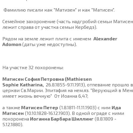
Фамилию писали как "Матизен" и как "Матисен".
Семейное захоронение (часть надгробий семьи Матисен
лежит справа от участка семьи Кербедз).
Рядом на земле лежит плита с именем
Alexander
Adomon
(даты уже недоступны).
На участке 32 похоронены:
Матисен София Петровна (Mathiesen
Sophie
Katharina,
26.8.1855-9.11.1913), отпевание прошло в
церкви Св.Марии. Эпитафия на нем.яз. "Верующий в Мен
имеет жизнь вечную" От Иоанна 6,47;
а также
Матисен Петер
(1.8.1811-11.11.1903) с ним
Ида
Матисен
(10.10.1828-16.12.1903). В одной ограде с ними
похоронена
Иоганна Барбара Шиллинг
(8.8.1809 -
5.12.1880).