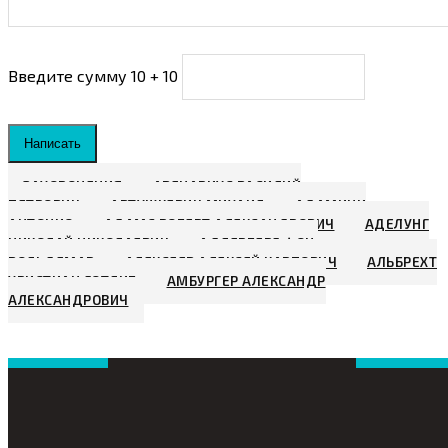
Введите сумму 10 + 10
Написать
ЗАХОРОНЕНИЯ
АВЕНАРИУС ВАСИЛИЙ
ПЕТРОВИЧ
АВТУШКЕВИЧ МИХАИЛ
АДАМИНИ
АНТОНИО
АДАМС РОБЕРТ АЛЕКСАНДРОВИЧ
АДЕЛУНГ
НИКОЛАЙ НИКОЛАЕВИЧ
АДЛЕРБЕРГ ФОН,
ВОЛЬДЕМАР
АЛЕКСЕЕВ АЛЕКСЕЙ КАРПОВИЧ
АЛЬБРЕХТ
ХРИСТИАН ГОТЛИБ
АМБУРГЕР АЛЕКСАНДР
АЛЕКСАНДРОВИЧ