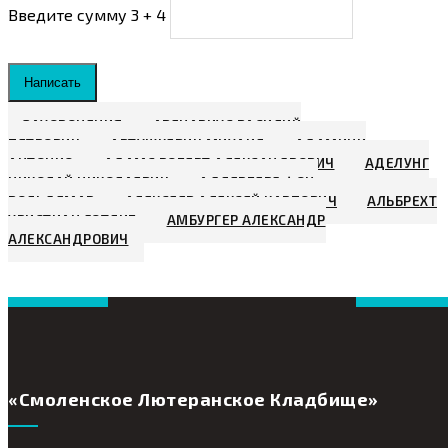
Введите сумму 3 + 4
Написать
ЗАХОРОНЕНИЯ
АВЕНАРИУС ВАСИЛИЙ
ПЕТРОВИЧ
АВТУШКЕВИЧ МИХАИЛ
АДАМИНИ
АНТОНИО
АДАМС РОБЕРТ АЛЕКСАНДРОВИЧ
АДЕЛУНГ
НИКОЛАЙ НИКОЛАЕВИЧ
АДЛЕРБЕРГ ФОН,
ВОЛЬДЕМАР
АЛЕКСЕЕВ АЛЕКСЕЙ КАРПОВИЧ
АЛЬБРЕХТ
ХРИСТИАН ГОТЛИБ
АМБУРГЕР АЛЕКСАНДР
АЛЕКСАНДРОВИЧ
«Смоленское Лютеранское Кладбище»