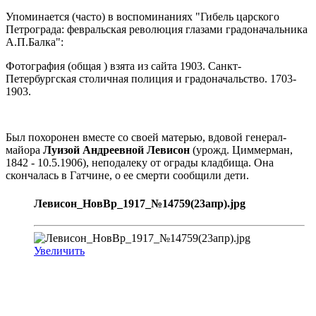
Упоминается (часто) в воспоминаниях "Гибель царского
Петрограда: февральская революция глазами градоначальника
А.П.Балка":
Фотография (общая ) взята из сайта 1903. Санкт-
Петербургская столичная полиция и градоначальство. 1703-
1903.
Был похоронен вместе со своей матерью, вдовой генерал-
майора
Луизой Андреевной Левисон
(урожд. Циммерман,
1842 - 10.5.1906), неподалеку от ограды кладбища. Она
скончалась в Гатчине, о ее смерти сообщили дети.
Левисон_НовВр_1917_№14759(23апр).jpg
Увеличить