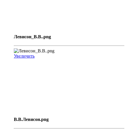
Левисон_В.В..png
Увеличить
В.В.Левисон.png