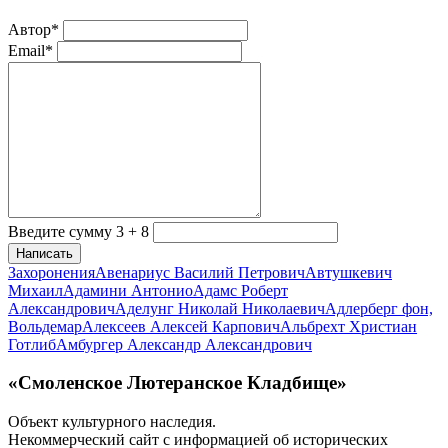
Автор*
Email*
Введите сумму 3 + 8
Написать
Захоронения
Авенариус Василий Петрович
Автушкевич
Михаил
Адамини Антонио
Адамс Роберт
Александрович
Аделунг Николай Николаевич
Адлерберг фон,
Вольдемар
Алексеев Алексей Карпович
Альбрехт Христиан
Готлиб
Амбургер Александр Александрович
«Смоленское Лютеранское Кладбище»
Объект культурного наследия.
Некоммерческий сайт с информацией об исторических