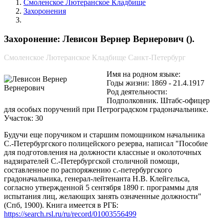
Смоленское Лютеранское Кладбище
Захоронения
Левисон Вернер Вернерович
Захоронение: Левисон Вернер Вернерович ().
Смоленское Лютеранское Кладбище Санкт-Петербург
Имя на родном языке:
Годы жизни: 1869 - 21.4.1917
Род деятельности:
Подполковник. Штабс-офицер
для особых поручений при Петроградском градоначальнике.
Участок: 30
Будучи еще поручиком и старшим помощником начальника
С.-Петербургского полицейского резерва, написал "Пособие
для подготовления на должности классные и околоточных
надзирателей С.-Петербургской столичной помощи,
составленное по распоряжению с.-петербургского
градоначальника, генерал-лейтенанта Н.В. Клейгельса,
согласно утвержденной 5 сентября 1890 г. программы для
испытания лиц, желающих занять означенные должности"
(Спб, 1900). Книга имеется в РГБ:
https://search.rsl.ru/ru/record/01003556499