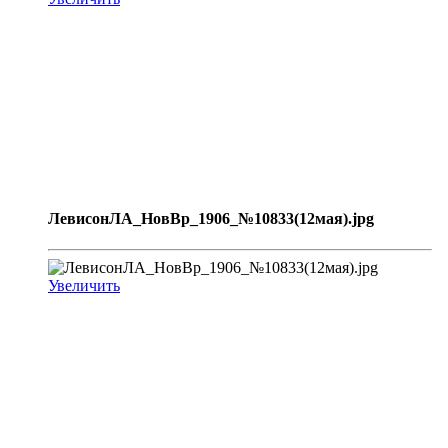
ЛевисонЛА_НовВр_1906_№10833(12мая).jpg
Увеличить