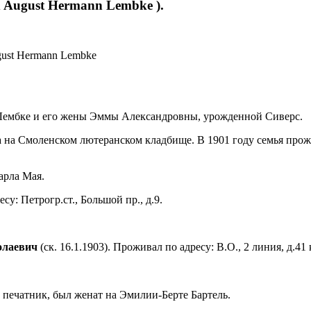
 August Hermann Lembke ).
gust Hermann Lembke
Лембке и его жены Эммы Александровны, урожденной Сиверс.
а на Смоленском лютеранском кладбище. В 1901 году семья прожив
арла Мая.
у: Петрогр.ст., Большой пр., д.9.
олаевич
(ск. 16.1.1903). Проживал по адресу: В.О., 2 линия, д.
- печатник, был женат на Эмилии-Берте Бартель.