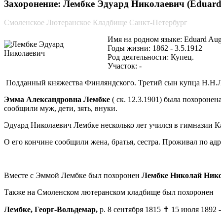
Захоронение: Лембке Эдуард Николаевич (Eduard
Смоленское Лютеранское Кладбище Санкт-Петербург
Имя на родном языке: Eduard Au
Годы жизни: 1862 - 3.5.1912
Род деятельности: Купец.
Участок: -
Подданный княжества Финляндского. Третий сын купца Н.Н.
Эмма Александровна Лембке
( ск. 12.3.1901) была похоронен
сообщили муж, дети, зять, внуки.
Эдуард Николаевич Лембке несколько лет учился в гимназии К
О его кончине сообщили жена, братья, сестра. Проживал по адрес
Вместе с Эммой Лембке был похоронен
Лембке Николай Ник
Также на Смоленском лютеранском кладбище был похоронен
Лембке, Георг-Вольдемар,
р. 8 сентября 1815 ✝ 15 июля 1892 