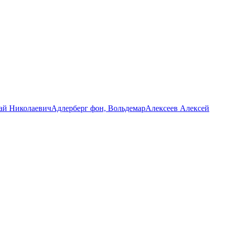
ай Николаевич
Адлерберг фон, Вольдемар
Алексеев Алексей