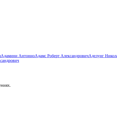
л
Адамини Антонио
Адамс Роберт Александрович
Аделунг Никол
ксандрович
ениях.