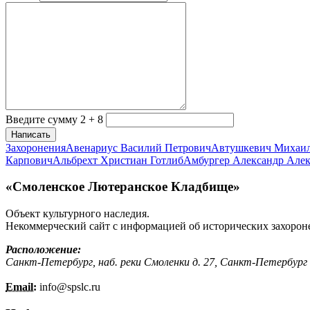
Введите сумму 2 + 8
Написать
Захоронения
Авенариус Василий Петрович
Автушкевич Михаи
Карпович
Альбрехт Христиан Готлиб
Амбургер Александр Але
«Смоленское Лютеранское Кладбище»
Объект культурного наследия.
Некоммерческий сайт с информацией об исторических захорон
Расположение:
Санкт-Петербург, наб. реки Смоленки д. 27, Санкт-Петербург
Email:
info@
spslc.
ru