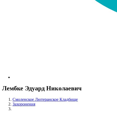
Лембке Эдуард Николаевич
Смоленское Лютеранское Кладбище
Захоронения
Лембке Эдуард Николаевич