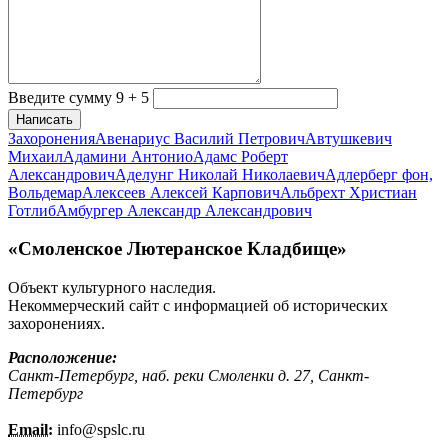
Введите сумму 9 + 5
Написать
Захоронения
Авенариус Василий Петрович
Автушкевич
Михаил
Адамини Антонио
Адамс Роберт
Александрович
Аделунг Николай Николаевич
Адлерберг фон,
Вольдемар
Алексеев Алексей Карпович
Альбрехт Христиан
Готлиб
Амбургер Александр Александрович
«Смоленское Лютеранское Кладбище»
Объект культурного наследия.
Некоммерческий сайт с информацией об исторических
захоронениях.
Расположение:
Санкт-Петербург, наб. реки Смоленки д. 27, Санкт-
Петербург
Email:
info@
spslc.
ru