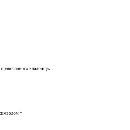
 правосланого кладбища.
 символом
*