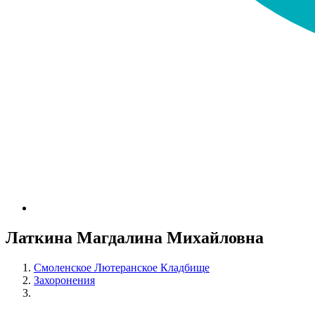
Латкина Магдалина Михайловна
Смоленское Лютеранское Кладбище
Захоронения
Латкина Магдалина Михайловна