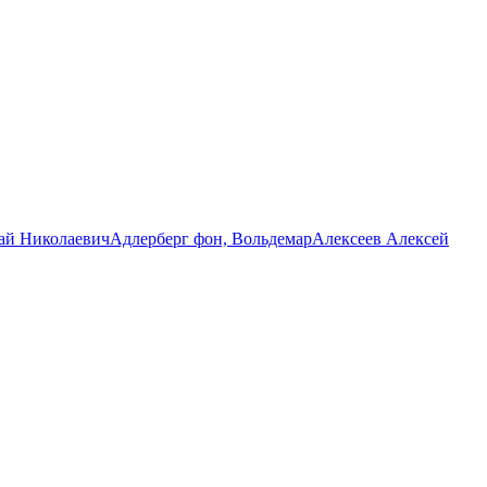
ай Николаевич
Адлерберг фон, Вольдемар
Алексеев Алексей