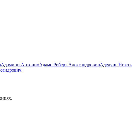
л
Адамини Антонио
Адамс Роберт Александрович
Аделунг Никол
ксандрович
ениях.