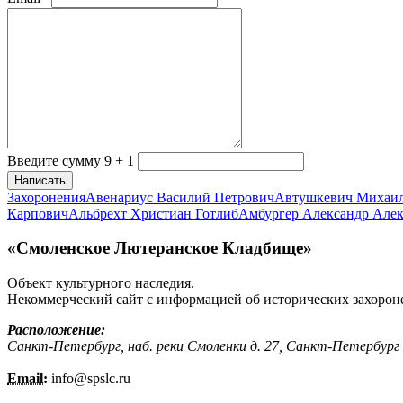
Введите сумму 9 + 1
Написать
Захоронения
Авенариус Василий Петрович
Автушкевич Михаи
Карпович
Альбрехт Христиан Готлиб
Амбургер Александр Але
«Смоленское Лютеранское Кладбище»
Объект культурного наследия.
Некоммерческий сайт с информацией об исторических захорон
Расположение:
Санкт-Петербург, наб. реки Смоленки д. 27, Санкт-Петербург
Email:
info@
spslc.
ru