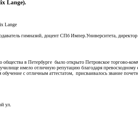
ix Lange).
ix Lange
подаватель гимназий, доцент СПб Импер.Университета, директор 
ого общества в Петербурге было открыто Петровское торгово-ком
, училище имело отличную репутацию благодаря превосходному 
 обучение с отличным аттестатом, присваивалось звание почет
й ул.