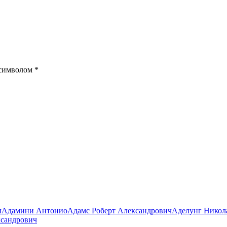
 символом
*
л
Адамини Антонио
Адамс Роберт Александрович
Аделунг Никол
ксандрович