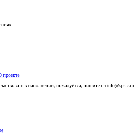
ениях.
О проекте
участвовать в наполнении, пожалуйтса, пишите на
info@
spslc.
ru
ще
.