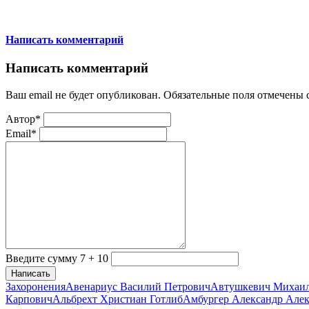
Написать комментарий
Написать комментарий
Ваш email не будет опубликован. Обязательные поля отмечены
Автор*
Email*
Введите сумму 7 + 10
Написать
Захоронения
Авенариус Василий Петрович
Автушкевич Михаи
Карпович
Альбрехт Христиан Готлиб
Амбургер Александр Але