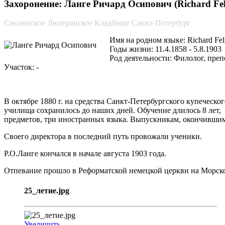
Захоронение: Ланге Ричард Осипович (Richard Fel
Смоленское Лютеранское Кладбище Санкт-Петербург
Имя на родном языке: Richard Fel
Годы жизни: 11.4.1858 - 5.8.1903
Род деятельности: Филолог, пре
Участок: -
В октябре 1880 г. на средства Санкт-Петербургского купеческ
училища сохранилось до наших дней. Обучение длилось 8 лет
предметов, три иностранных языка. Выпускникам, окончившим
Своего директора в последний путь провожали ученики.
Р.О.Ланге кончался в начале августа 1903 года.
Отпевание прошло в Реформатской немецкой церкви на Морско
25_летие.jpg
Увеличить