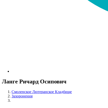
Ланге Ричард Осипович
Смоленское Лютеранское Кладбище
Захоронения
Ланге Ричард Осипович