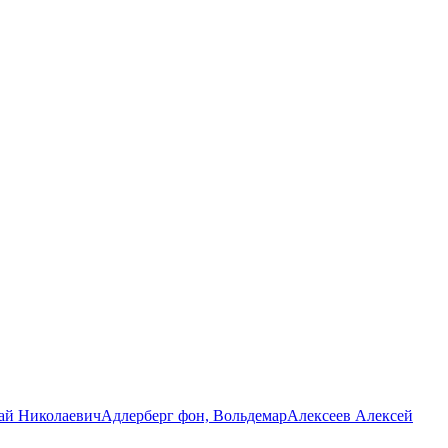
ай Николаевич
Адлерберг фон, Вольдемар
Алексеев Алексей