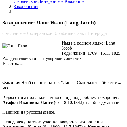
Смоленское Лютеранское Кладбище
Захоронения
Ланг Яков
Захоронение: Ланг Яков (Lang Jacob).
Смоленское Лютеранское Кладбище Санкт-Петербург
Имя на родном языке: Lang
Jacob
Годы жизни: 1769 - 15.11.1825
Род деятельности: Титулярный советник
Участок: 2
Фамилия Якоба написана как "Ланг". Скончался в 56 лет и 4
мес.
Рядом с ним под аналогичного вида надгробием похоронена
Агафья Ивановна Ланге
(ск. 18.10.1843), на 56 году жизни.
Надписи на русском языке.
Неподалеку на этом участке находятся захоронения
Александра-Карла
(6.1.1809 - 18.7.1847) и
Катарины-