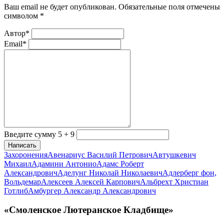
Ваш email не будет опубликован. Обязательные поля отмечены
символом
*
Автор*
Email*
Введите сумму 5 + 9
Написать
Захоронения
Авенариус Василий Петрович
Автушкевич
Михаил
Адамини Антонио
Адамс Роберт
Александрович
Аделунг Николай Николаевич
Адлерберг фон,
Вольдемар
Алексеев Алексей Карпович
Альбрехт Христиан
Готлиб
Амбургер Александр Александрович
«Смоленское Лютеранское Кладбище»