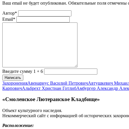
Ваш email не будет опубликован. Обязательные поля отмечены
Автор*
Email*
Введите сумму 1 + 6
Написать
Захоронения
Авенариус Василий Петрович
Автушкевич Михаи
Карпович
Альбрехт Христиан Готлиб
Амбургер Александр Але
«Смоленское Лютеранское Кладбище»
Объект культурного наследия.
Некоммерческий сайт с информацией об исторических захорон
Расположение: