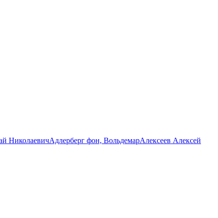
ай Николаевич
Адлерберг фон, Вольдемар
Алексеев Алексей