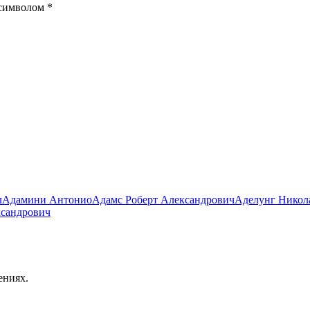
 символом
*
л
Адамини Антонио
Адамс Роберт Александрович
Аделунг Никол
ксандрович
ениях.