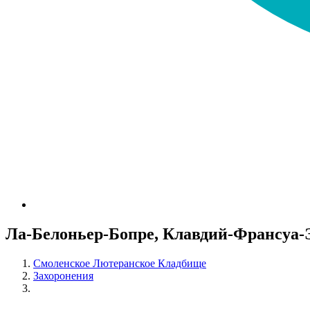
Ла-Белоньер-Бопре, Клавдий-Франсуа-
Смоленское Лютеранское Кладбище
Захоронения
Ла-Белоньер-Бопре, Клавдий-Франсуа-Эме