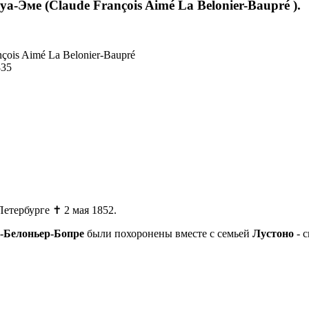
-Эме (Claude François Aimé La Belonier-Baupré ).
çois Aimé La Belonier-Baupré
835
 Петербурге ✝ 2 мая 1852.
-Белоньер-Бопре
были похоронены вместе с семьей
Лустоно
- с