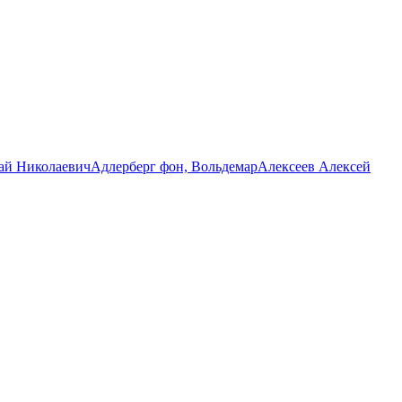
ай Николаевич
Адлерберг фон, Вольдемар
Алексеев Алексей