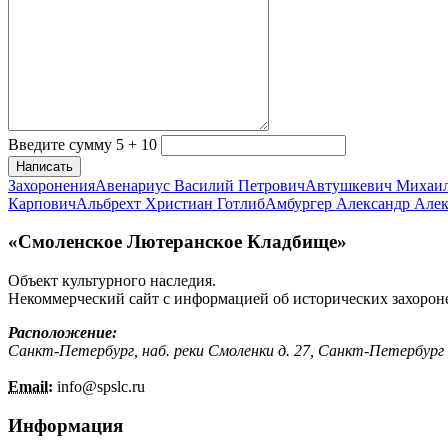
Введите сумму 5 + 10
Написать
Захоронения
Авенариус Василий Петрович
Автушкевич Михаи
Карпович
Альбрехт Христиан Готлиб
Амбургер Александр Але
«Смоленское Лютеранское Кладбище»
Объект культурного наследия.
Некоммерческий сайт с информацией об исторических захорон
Расположение:
Санкт-Петербург, наб. реки Смоленки д. 27, Санкт-Петербург
Email:
info@
spslc.
ru
Информация