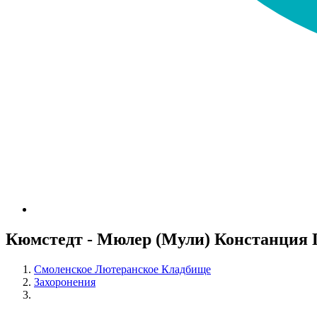
Кюмстедт - Мюлер (Мули) Констанция 
Смоленское Лютеранское Кладбище
Захоронения
Кюмстедт - Мюлер (Мули) Констанция Петровна