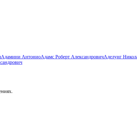
л
Адамини Антонио
Адамс Роберт Александрович
Аделунг Никол
ксандрович
ениях.