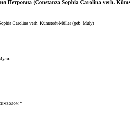
 Петровна (Constanza Sophia Carolina verh. Kümste
phia Carolina verh. Kümstedt-Müller (geb. Muly)
Мули.
 символом
*