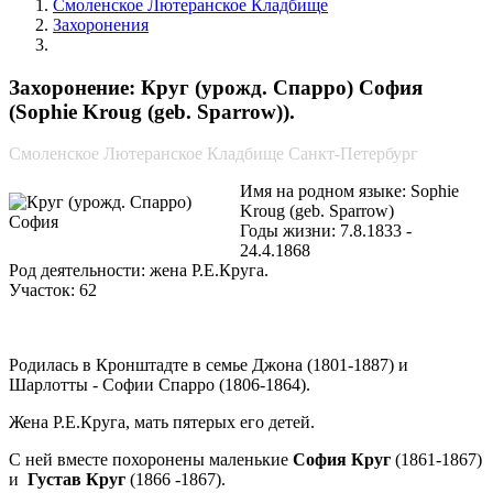
Смоленское Лютеранское Кладбище
Захоронения
Круг (урожд. Спарро) София
Захоронение: Круг (урожд. Спарро) София
(Sophie Kroug (geb. Sparrow)).
Смоленское Лютеранское Кладбище Санкт-Петербург
Имя на родном языке: Sophie
Kroug (geb. Sparrow)
Годы жизни: 7.8.1833 -
24.4.1868
Род деятельности: жена Р.Е.Круга.
Участок: 62
Родилась в Кронштадте в семье Джона (1801-1887) и
Шарлотты - Софии Спарро (1806-1864).
Жена Р.Е.Круга, мать пятерых его детей.
C ней вместе похоронены маленькие
София Круг
(1861-1867)
и
Густав Круг
(1866 -1867).