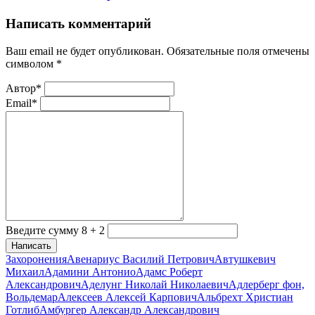
Написать комментарий
Ваш email не будет опубликован. Обязательные поля отмечены
символом
*
Автор*
Email*
Введите сумму 8 + 2
Написать
Захоронения
Авенариус Василий Петрович
Автушкевич
Михаил
Адамини Антонио
Адамс Роберт
Александрович
Аделунг Николай Николаевич
Адлерберг фон,
Вольдемар
Алексеев Алексей Карпович
Альбрехт Христиан
Готлиб
Амбургер Александр Александрович