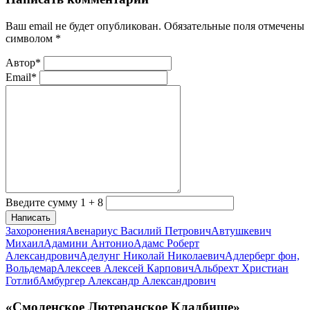
Ваш email не будет опубликован. Обязательные поля отмечены
символом
*
Автор*
Email*
Введите сумму 1 + 8
Написать
Захоронения
Авенариус Василий Петрович
Автушкевич
Михаил
Адамини Антонио
Адамс Роберт
Александрович
Аделунг Николай Николаевич
Адлерберг фон,
Вольдемар
Алексеев Алексей Карпович
Альбрехт Христиан
Готлиб
Амбургер Александр Александрович
«Смоленское Лютеранское Кладбище»