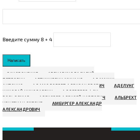
Введите сумму 8 + 4
Написать
ЗАХОРОНЕНИЯ
АВЕНАРИУС ВАСИЛИЙ
ПЕТРОВИЧ
АВТУШКЕВИЧ МИХАИЛ
АДАМИНИ
АНТОНИО
АДАМС РОБЕРТ АЛЕКСАНДРОВИЧ
АДЕЛУНГ
НИКОЛАЙ НИКОЛАЕВИЧ
АДЛЕРБЕРГ ФОН,
ВОЛЬДЕМАР
АЛЕКСЕЕВ АЛЕКСЕЙ КАРПОВИЧ
АЛЬБРЕХТ
ХРИСТИАН ГОТЛИБ
АМБУРГЕР АЛЕКСАНДР
АЛЕКСАНДРОВИЧ