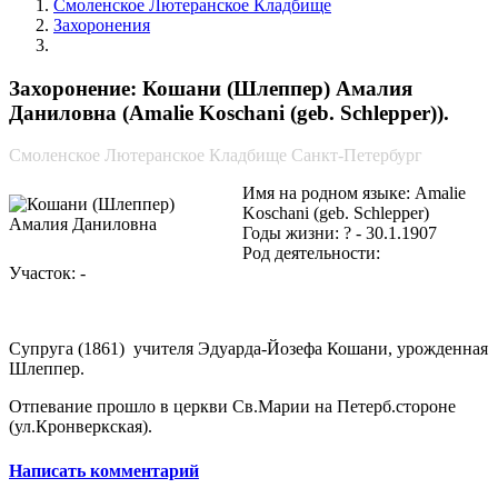
Смоленское Лютеранское Кладбище
Захоронения
Кошани (Шлеппер) Амалия Даниловна
Захоронение: Кошани (Шлеппер) Амалия
Даниловна (Amalie Koschani (geb. Schlepper)).
Смоленское Лютеранское Кладбище Санкт-Петербург
Имя на родном языке: Amalie
Koschani (geb. Schlepper)
Годы жизни: ? - 30.1.1907
Род деятельности:
Участок: -
Супруга (1861) учителя Эдуарда-Йозефа Кошани, урожденная
Шлеппер.
Отпевание прошло в церкви Св.Марии на Петерб.стороне
(ул.Кронверкская).
Написать комментарий