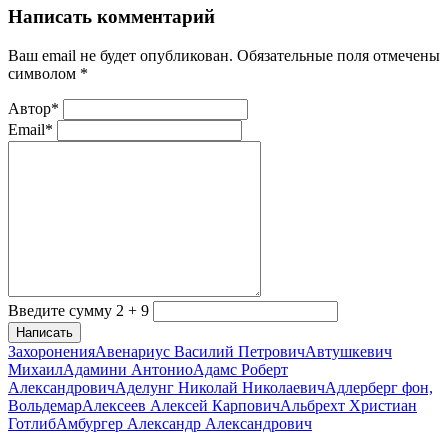
Написать комментарий
Ваш email не будет опубликован. Обязательные поля отмечены
символом
*
Автор*
Email*
Введите сумму 2 + 9
Написать
Захоронения
Авенариус Василий Петрович
Автушкевич
Михаил
Адамини Антонио
Адамс Роберт
Александрович
Аделунг Николай Николаевич
Адлерберг фон,
Вольдемар
Алексеев Алексей Карпович
Альбрехт Христиан
Готлиб
Амбургер Александр Александрович