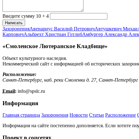
Введите сумму 10 + 4
Написать
Захоронения
Авенариус Василий Петрович
Автушкевич Михаи
Карпович
Альбрехт Христиан Готлиб
Амбургер Александр Але
«Смоленское Лютеранское Кладбище»
Объект культурного наследия.
Некоммерческий сайт с информацией об исторических захорон
Расположение:
Санкт-Петербург, наб. реки Смоленки д. 27, Санкт-Петербург
Email:
info@
spslc.
ru
Информация
Главная страница
Захоронения
Новости
Статьи
Расположение
Информация на сайте постепенно дополняется. Если хотите по
Проект в соцсетях