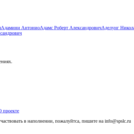
л
Адамини Антонио
Адамс Роберт Александрович
Аделунг Никол
ксандрович
ениях.
О проекте
участвовать в наполнении, пожалуйтса, пишите на
info@
spslc.
ru