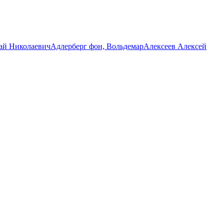
ай Николаевич
Адлерберг фон, Вольдемар
Алексеев Алексей