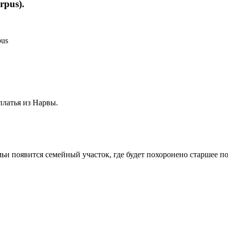
rpus).
pus
платья из Нарвы.
ьи появится семейный участок, где будет похоронено старшее п