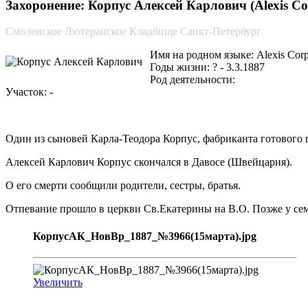
Захоронение: Корпус Алексей Карлович (Alexis Co
Смоленское Лютеранское Кладбище Санкт-Петербург
Имя на родном языке: Alexis Cor
Годы жизни: ? - 3.3.1887
Род деятельности:
Участок: -
Один из сыновей Карла-Теодора Корпус, фабриканта готового 
Алексей Карлович Корпус скончался в Давосе (Швейцария).
О его смерти сообщили родители, сестры, братья.
Отпевание прошло в церкви Св.Екатерины на В.О. Позже у сем
КорпусАК_НовВр_1887_№3966(15марта).jpg
Увеличить