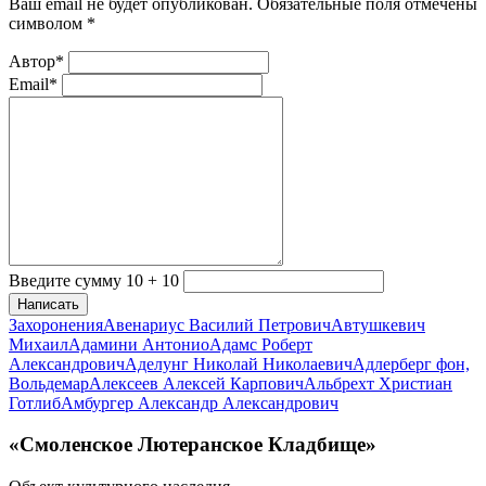
Ваш email не будет опубликован. Обязательные поля отмечены
символом
*
Автор*
Email*
Введите сумму 10 + 10
Написать
Захоронения
Авенариус Василий Петрович
Автушкевич
Михаил
Адамини Антонио
Адамс Роберт
Александрович
Аделунг Николай Николаевич
Адлерберг фон,
Вольдемар
Алексеев Алексей Карпович
Альбрехт Христиан
Готлиб
Амбургер Александр Александрович
«Смоленское Лютеранское Кладбище»